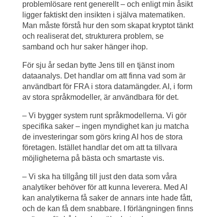
problemlösare rent generellt – och enligt min åsikt 
ligger faktiskt den insikten i själva matematiken. 
Man måste förstå hur den som skapat kryptot tänkt 
och realiserat det, strukturera problem, se 
samband och hur saker hänger ihop.
För sju år sedan bytte Jens till en tjänst inom 
dataanalys. Det handlar om att finna vad som är 
användbart för FRA i stora datamängder. AI, i form 
av stora språkmodeller, är användbara för det.
– Vi bygger system runt språkmodellerna. Vi gör 
specifika saker – ingen myndighet kan ju matcha 
de investeringar som görs kring AI hos de stora 
företagen. Istället handlar det om att ta tillvara 
möjligheterna på bästa och smartaste vis.
– Vi ska ha tillgång till just den data som våra 
analytiker behöver för att kunna leverera. Med AI 
kan analytikerna få saker de annars inte hade fått, 
och de kan få dem snabbare. I förlängningen finns 