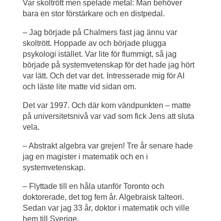
Var skoltrött men spelade metal: Man behöver 
bara en stor förstärkare och en distpedal.
– Jag började på Chalmers fast jag ännu var 
skoltrött. Hoppade av och började plugga 
psykologi istället. Var lite för flummigt, så jag 
började på systemvetenskap för det hade jag hört 
var lätt. Och det var det. Intresserade mig för AI 
och läste lite matte vid sidan om.
Det var 1997. Och där kom vändpunkten – matte 
på universitetsnivå var vad som fick Jens att sluta 
vela.
– Abstrakt algebra var grejen! Tre år senare hade 
jag en magister i matematik och en i 
systemvetenskap.
– Flyttade till en håla utanför Toronto och 
doktorerade, det tog fem år. Algebraisk talteori. 
Sedan var jag 33 år, doktor i matematik och ville 
hem till Sverige.